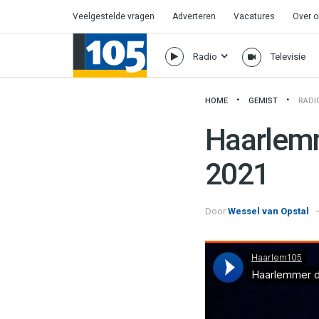
Veelgestelde vragen
Adverteren
Vacatures
Over 
Radio
Televisie
HOME
GEMIST
RADI
Haarlemm
2021
Door
Wessel van Opstal
Haarlem105
·
Haarlemmer derde o