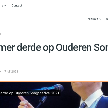
ons
Contact
Nieuws
S
O
er derde op Ouderen Son
7 juli 2021
p Ouderen Songfestival 2021