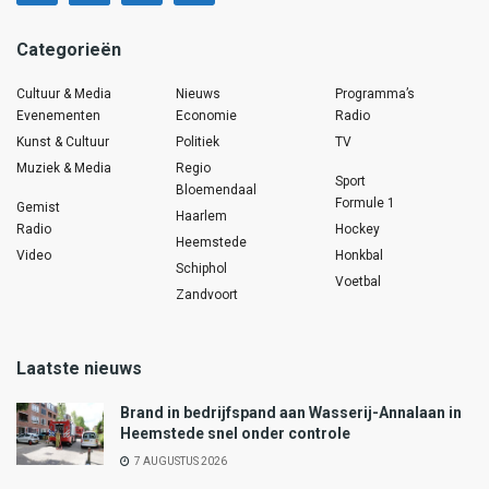
Categorieën
Cultuur & Media
Nieuws
Programma’s
Evenementen
Economie
Radio
Kunst & Cultuur
Politiek
TV
Muziek & Media
Regio
Sport
Bloemendaal
Formule 1
Gemist
Haarlem
Radio
Hockey
Heemstede
Video
Honkbal
Schiphol
Voetbal
Zandvoort
Laatste nieuws
Brand in bedrijfspand aan Wasserij-Annalaan in
Heemstede snel onder controle
7 AUGUSTUS 2026