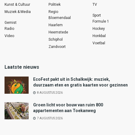
Kunst & Cultuur
Politiek
TV
Muziek & Media
Regio
Sport
Bloemendaal
Formule 1
Gemist
Haarlem
Radio
Hockey
Heemstede
Video
Honkbal
Schiphol
Voetbal
Zandvoort
Laatste nieuws
EcoFest pakt uit in Schalkwijk: muziek,
duurzaam eten en gratis kaarten voor gezinnen
8 AUGUSTUS 2026
Groen licht voor bouw van ruim 800
appartementen aan Toekanweg
7 AUGUSTUS 2026