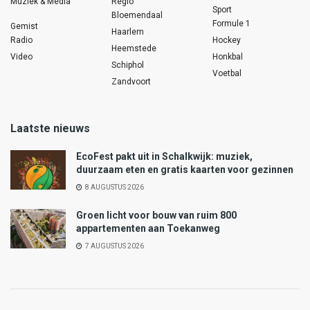
Muziek & Media
Regio
Sport
Bloemendaal
Formule 1
Gemist
Haarlem
Radio
Hockey
Heemstede
Video
Honkbal
Schiphol
Voetbal
Zandvoort
Laatste nieuws
EcoFest pakt uit in Schalkwijk: muziek,
duurzaam eten en gratis kaarten voor gezinnen
8 AUGUSTUS 2026
Groen licht voor bouw van ruim 800
appartementen aan Toekanweg
7 AUGUSTUS 2026