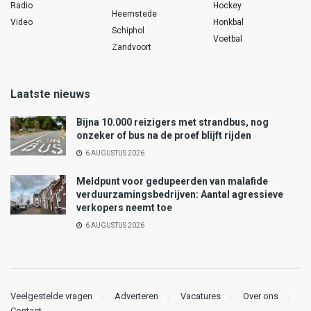
Radio
Hockey
Heemstede
Video
Honkbal
Schiphol
Voetbal
Zandvoort
Laatste nieuws
Bijna 10.000 reizigers met strandbus, nog
onzeker of bus na de proef blijft rijden
6 AUGUSTUS 2026
Meldpunt voor gedupeerden van malafide
verduurzamingsbedrijven: Aantal agressieve
verkopers neemt toe
6 AUGUSTUS 2026
Veelgestelde vragen
Adverteren
Vacatures
Over ons
Contact