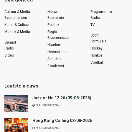
Cultuur & Media
Nieuws
Programma’s
Evenementen
Economie
Radio
Kunst & Cultuur
Politiek
TV
Muziek & Media
Regio
Sport
Bloemendaal
Formule 1
Gemist
Haarlem
Radio
Hockey
Heemstede
Video
Honkbal
Schiphol
Voetbal
Zandvoort
Laatste nieuws
Jazz or No 12.26 (09-08-2026)
9 AUGUSTUS 2026
Hong Kong Calling 08-08-2026
9 AUGUSTUS 2026