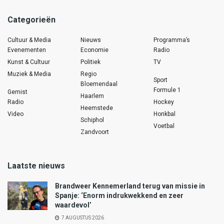
Categorieën
Cultuur & Media
Nieuws
Programma’s
Evenementen
Economie
Radio
Kunst & Cultuur
Politiek
TV
Muziek & Media
Regio
Sport
Bloemendaal
Formule 1
Gemist
Haarlem
Radio
Hockey
Heemstede
Video
Honkbal
Schiphol
Voetbal
Zandvoort
Laatste nieuws
Brandweer Kennemerland terug van missie in
Spanje: ‘Enorm indrukwekkend en zeer
waardevol’
7 AUGUSTUS 2026