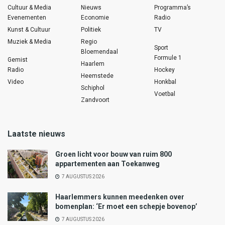
Cultuur & Media
Nieuws
Programma’s
Evenementen
Economie
Radio
Kunst & Cultuur
Politiek
TV
Muziek & Media
Regio
Sport
Bloemendaal
Formule 1
Gemist
Haarlem
Radio
Hockey
Heemstede
Video
Honkbal
Schiphol
Voetbal
Zandvoort
Laatste nieuws
Groen licht voor bouw van ruim 800
appartementen aan Toekanweg
7 AUGUSTUS 2026
Haarlemmers kunnen meedenken over
bomenplan: ‘Er moet een schepje bovenop’
7 AUGUSTUS 2026