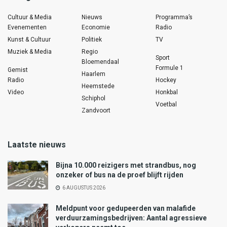
Cultuur & Media
Nieuws
Programma’s
Evenementen
Economie
Radio
Kunst & Cultuur
Politiek
TV
Muziek & Media
Regio
Sport
Bloemendaal
Formule 1
Gemist
Haarlem
Radio
Hockey
Heemstede
Video
Honkbal
Schiphol
Voetbal
Zandvoort
Laatste nieuws
Bijna 10.000 reizigers met strandbus, nog
onzeker of bus na de proef blijft rijden
6 AUGUSTUS 2026
Meldpunt voor gedupeerden van malafide
verduurzamingsbedrijven: Aantal agressieve