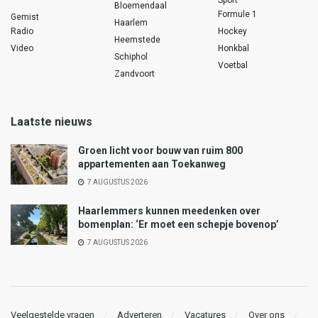
Bloemendaal
Formule 1
Gemist
Haarlem
Radio
Hockey
Heemstede
Video
Honkbal
Schiphol
Voetbal
Zandvoort
Laatste nieuws
Groen licht voor bouw van ruim 800
appartementen aan Toekanweg
7 AUGUSTUS 2026
Haarlemmers kunnen meedenken over
bomenplan: ‘Er moet een schepje bovenop’
7 AUGUSTUS 2026
Veelgestelde vragen
Adverteren
Vacatures
Over ons