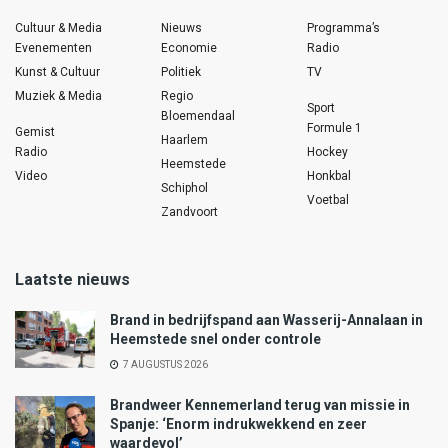
Cultuur & Media
Nieuws
Programma’s
Evenementen
Economie
Radio
Kunst & Cultuur
Politiek
TV
Muziek & Media
Regio
Sport
Bloemendaal
Formule 1
Gemist
Haarlem
Radio
Hockey
Heemstede
Video
Honkbal
Schiphol
Voetbal
Zandvoort
Laatste nieuws
Brand in bedrijfspand aan Wasserij-Annalaan in
Heemstede snel onder controle
7 AUGUSTUS 2026
Brandweer Kennemerland terug van missie in
Spanje: ‘Enorm indrukwekkend en zeer
waardevol’