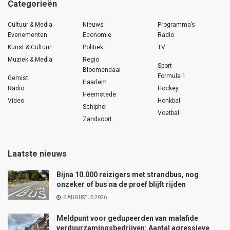
Categorieën
Cultuur & Media
Nieuws
Programma’s
Evenementen
Economie
Radio
Kunst & Cultuur
Politiek
TV
Muziek & Media
Regio
Sport
Bloemendaal
Formule 1
Gemist
Haarlem
Radio
Hockey
Heemstede
Video
Honkbal
Schiphol
Voetbal
Zandvoort
Laatste nieuws
Bijna 10.000 reizigers met strandbus, nog
onzeker of bus na de proef blijft rijden
6 AUGUSTUS 2026
Meldpunt voor gedupeerden van malafide
verduurzamingsbedrijven: Aantal agressieve