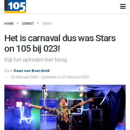
HOME
GEMIST
VIDEO
Het is carnaval dus was Stars
on 105 bij 023!
Kijk het optreden hier terug
Door
Daan van Boerdonk
22 februari 2020 - Updated on 23 februari 2020