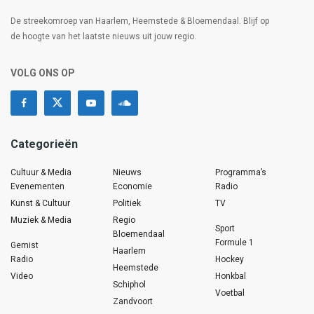
De streekomroep van Haarlem, Heemstede & Bloemendaal. Blijf op
de hoogte van het laatste nieuws uit jouw regio.
VOLG ONS OP
Categorieën
Cultuur & Media
Nieuws
Programma’s
Evenementen
Economie
Radio
Kunst & Cultuur
Politiek
TV
Muziek & Media
Regio
Sport
Bloemendaal
Formule 1
Gemist
Haarlem
Radio
Hockey
Heemstede
Video
Honkbal
Schiphol
Voetbal
Zandvoort