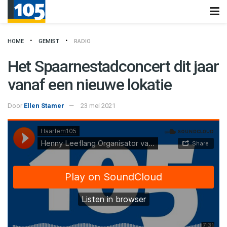
HOME
GEMIST
RADIO
Het Spaarnestadconcert dit jaar
vanaf een nieuwe lokatie
Door
Ellen Stamer
23 mei 2021
Haarlem105
·
Henny Leeflang Organisator van het Spaarnestadconcert