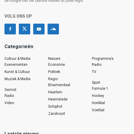
de hoogte van het laatste nieuws uit jouw regio.
VOLG ONS OP
Categorieën
Cultuur & Media
Nieuws
Programma’s
Evenementen
Economie
Radio
Kunst & Cultuur
Politiek
TV
Muziek & Media
Regio
Sport
Bloemendaal
Formule 1
Gemist
Haarlem
Radio
Hockey
Heemstede
Video
Honkbal
Schiphol
Voetbal
Zandvoort
Laatste nieuws