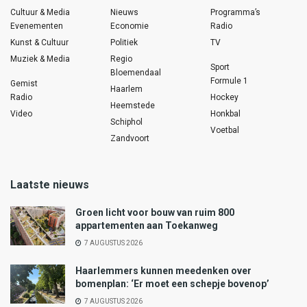
Cultuur & Media
Nieuws
Programma’s
Evenementen
Economie
Radio
Kunst & Cultuur
Politiek
TV
Muziek & Media
Regio
Sport
Bloemendaal
Formule 1
Gemist
Haarlem
Radio
Hockey
Heemstede
Video
Honkbal
Schiphol
Voetbal
Zandvoort
Laatste nieuws
Groen licht voor bouw van ruim 800
appartementen aan Toekanweg
7 AUGUSTUS 2026
Haarlemmers kunnen meedenken over
bomenplan: ‘Er moet een schepje bovenop’
7 AUGUSTUS 2026