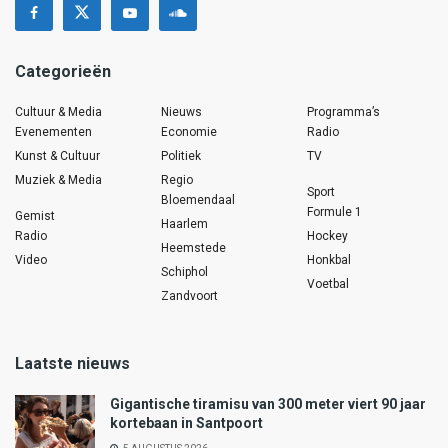
Categorieën
Cultuur & Media
Nieuws
Programma’s
Evenementen
Economie
Radio
Kunst & Cultuur
Politiek
TV
Muziek & Media
Regio
Sport
Bloemendaal
Formule 1
Gemist
Haarlem
Radio
Hockey
Heemstede
Video
Honkbal
Schiphol
Voetbal
Zandvoort
Laatste nieuws
Gigantische tiramisu van 300 meter viert 90 jaar
kortebaan in Santpoort