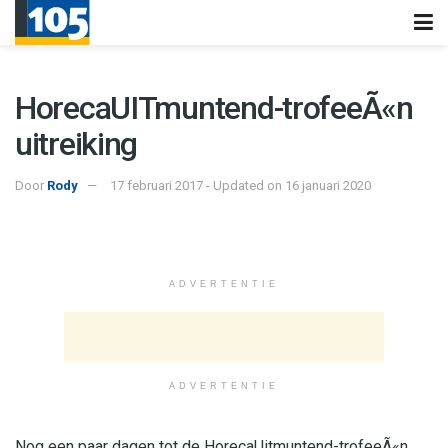
HorecaUITmuntend-trofeeÃ«n
uitreiking
Door
Rody
17 februari 2017 - Updated on 16 januari 2020
ADVERTENTIE
ADVERTENTIE
Nog een paar dagen tot de HorecaUitmuntend-trofeeÃ«n