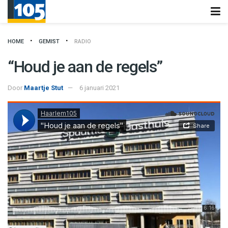
HOME
GEMIST
RADIO
“Houd je aan de regels”
Door
Maartje Stut
6 januari 2021
Haarlem105
·
"Houd je aan de regels"