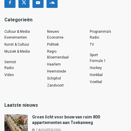
Categorieën
Cultuur & Media
Nieuws
Programma’s
Evenementen
Economie
Radio
Kunst & Cultuur
Politiek
TV
Muziek & Media
Regio
Sport
Bloemendaal
Formule 1
Gemist
Haarlem
Radio
Hockey
Heemstede
Video
Honkbal
Schiphol
Voetbal
Zandvoort
Laatste nieuws
Groen licht voor bouw van ruim 800
appartementen aan Toekanweg
7 AUGUSTUS 2026