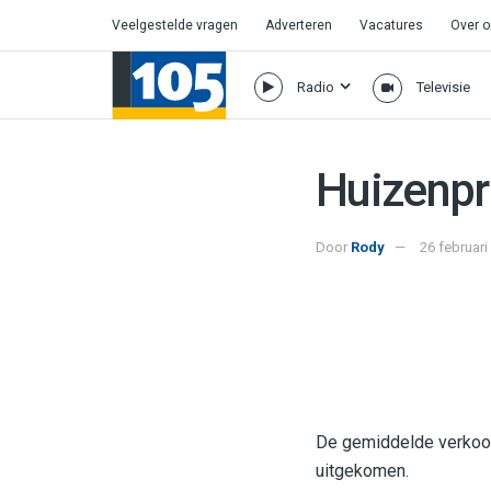
Veelgestelde vragen
Adverteren
Vacatures
Over 
Radio
Televisie
Huizenpr
Door
Rody
26 februari
De gemiddelde verkoop
uitgekomen.