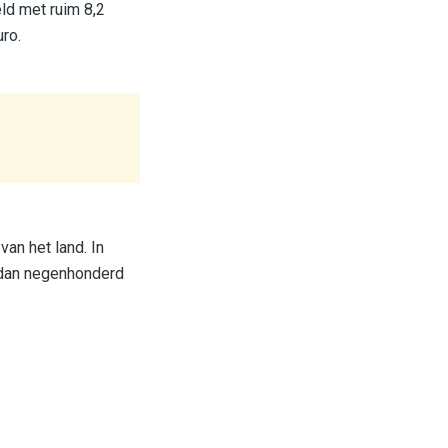
ld met ruim 8,2
ro.
an het land. In
 dan negenhonderd