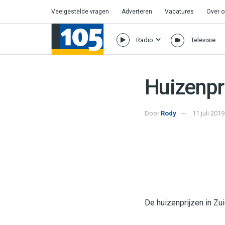
Veelgestelde vragen
Adverteren
Vacatures
Over 
Radio
Televisie
Huizenpr
Door
Rody
11 juli 201
De huizenprijzen in Z