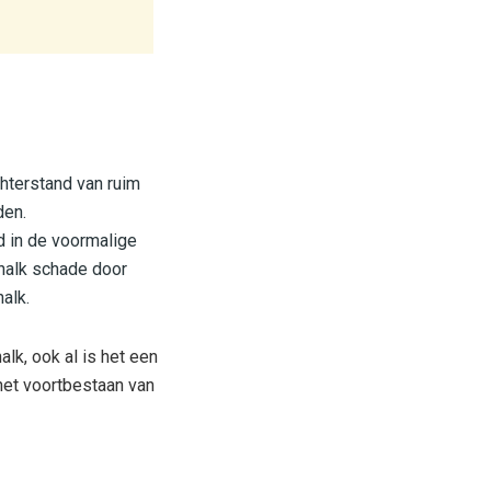
terstand van ruim
den.
gd in de voormalige
chalk schade door
alk.
lk, ook al is het een
 het voortbestaan van