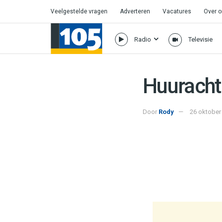
Veelgestelde vragen
Adverteren
Vacatures
Over 
Radio
Televisie
Huuracht
Door
Rody
26 oktober