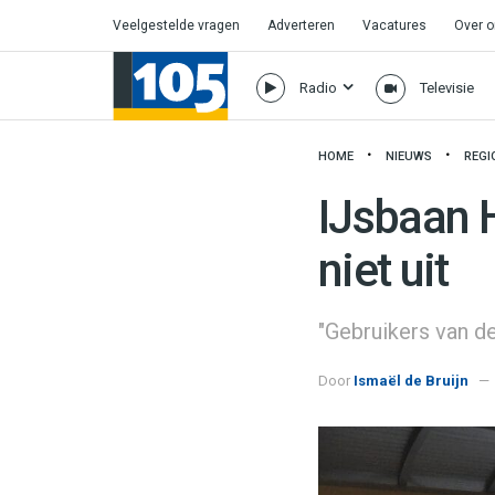
Veelgestelde vragen
Adverteren
Vacatures
Over 
Radio
Televisie
HOME
NIEUWS
REGI
IJsbaan 
niet uit
"Gebruikers van de
Door
Ismaël de Bruijn