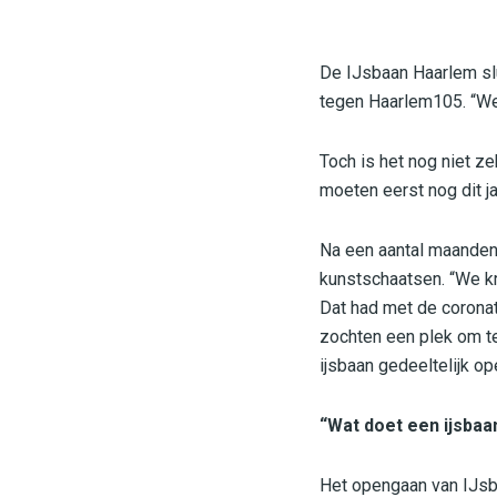
De IJsbaan Haarlem slu
tegen Haarlem105. “We 
Toch is het nog niet z
moeten eerst nog dit j
Na een aantal maanden 
kunstschaatsen. “We kr
Dat had met de coronat
zochten een plek om te
ijsbaan gedeeltelijk op
“Wat doet een ijsbaa
Het opengaan van IJsb