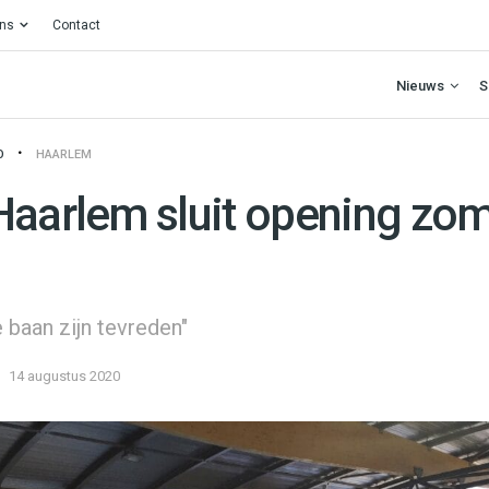
ons
Contact
Nieuws
S
O
HAARLEM
Haarlem sluit opening zo
 baan zijn tevreden"
14 augustus 2020