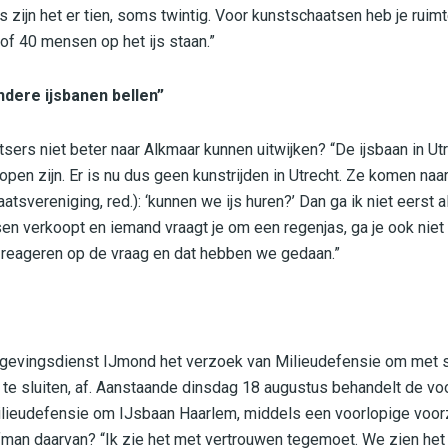
zijn het er tien, soms twintig. Voor kunstschaatsen heb je ruimt
of 40 mensen op het ijs staan.”
ndere ijsbanen bellen”
ers niet beter naar Alkmaar kunnen uitwijken? “De ijsbaan in Ut
open zijn. Er is nu dus geen kunstrijden in Utrecht. Ze komen naa
tsvereniging, red.): ‘kunnen we ijs huren?’ Dan ga ik niet eerst a
sen verkoopt en iemand vraagt je om een regenjas, ga je ook niet 
l reageren op de vraag en dat hebben we gedaan.”
evingsdienst IJmond het verzoek van Milieudefensie om met 
n te sluiten, af. Aanstaande dinsdag 18 augustus behandelt de vo
ieudefensie om IJsbaan Haarlem, middels een voorlopige voorzi
efman daarvan? “Ik zie het met vertrouwen tegemoet. We zien het 