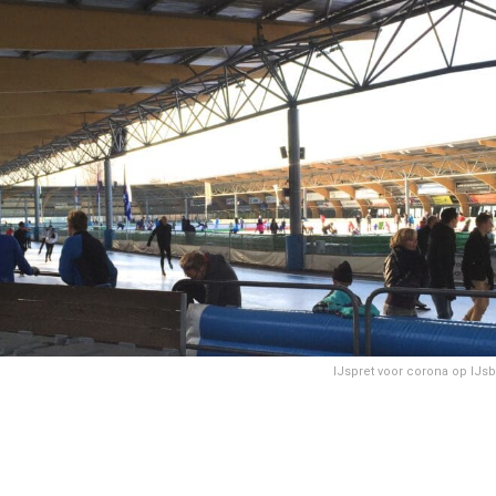
IJspret voor corona op IJs