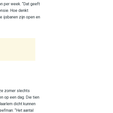
on per week. “Dat geeft
ensie. Hoe denkt
le ijsbanen zijn open en
eze zomer slechts
n op een dag. Die tien
Haarlem dicht kunnen
eefman: “Het aantal