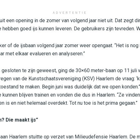
ADVERTENTIE
it een opening in de zomer van volgend jaar niet uit. Dat zegt d
hebben goed ijs kunnen leveren. De gebruikers zijn tevreden. W
eker of de ijsbaan volgend jaar zomer weer opengaat. “Het is nog
aar met elkaar evalueren en analyseren.”
gesloten te zijn geweest, ging de 30×60 meter-baan op 11 juli 
egen van de Kunstschaatsvereniging (KSV) Haarlem de vraag: ‘ku
oestand te maken. Begin juni was duidelijk dat we open konden.
 kunnen blijven trainen en vonden die dus in Haarlem. “Ze vinden 
en is en niet helemaal overdekt. Tot nu toe is het prima gegaan.”
n? Die maakt ijs”
aan Haarlem stuitte op verzet van Milieudefensie Haarlem. De m