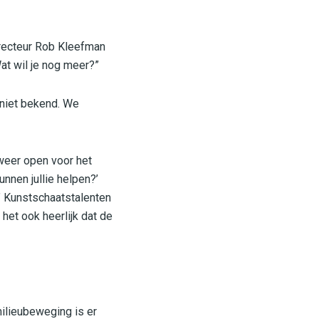
irecteur Rob Kleefman
at wil je nog meer?”
 niet bekend. We
weer open voor het
nnen jullie helpen?’
” Kunstschaatstalenten
het ook heerlijk dat de
ilieubeweging is er