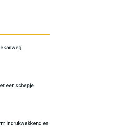
Toekanweg
et een schepje
orm indrukwekkend en