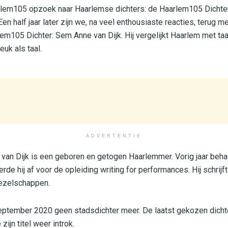
arlem105 opzoek naar Haarlemse dichters: de Haarlem105 Dichter
en half jaar later zijn we, na veel enthousiaste reacties, terug me
m105 Dichter: Sem Anne van Dijk. Hij vergelijkt Haarlem met taa
euk als taal.
ADVERTENTIE
van Dijk is een geboren en getogen Haarlemmer. Vorig jaar behaal
de hij af voor de opleiding writing for performances. Hij schrijf
gezelschappen.
eptember 2020 geen stadsdichter meer. De laatst gekozen dich
jn titel weer introk.