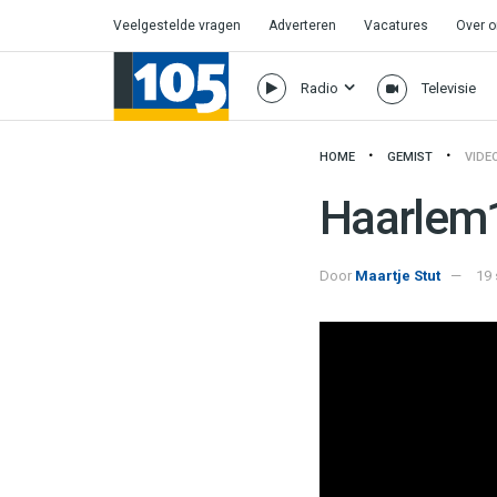
Veelgestelde vragen
Adverteren
Vacatures
Over 
Radio
Televisie
HOME
GEMIST
VIDE
Haarlem1
Door
Maartje Stut
19 