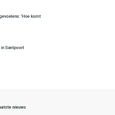
 gevoelens: ‘Hoe komt
 in Santpoort
aatste nieuws