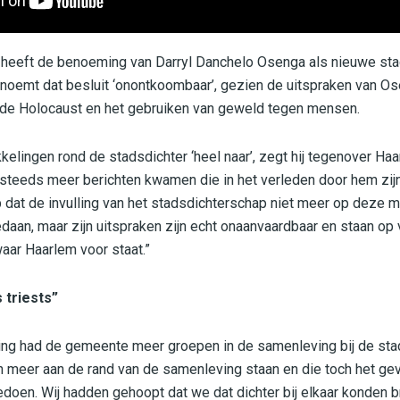
eeft de benoeming van Darryl Danchelo Osenga als nieuwe stad
oemt dat besluit ‘onontkoombaar’, gezien de uitspraken van Os
r de Holocaust en het gebruiken van geweld tegen mensen.
kelingen rond de stadsdichter ‘heel naar’, zegt hij tegenover Ha
 steeds meer berichten kwamen die in het verleden door hem zijn
 dat de invulling van het stadsdichterschap niet meer op deze ma
edaan, maar zijn uitspraken zijn echt onaanvaardbaar en staan op
aar Haarlem voor staat.”
s triests”
g had de gemeente meer groepen in de samenleving bij de stad
 meer aan de rand van de samenleving staan en die toch het gev
doen. Wij hadden gehoopt dat we dat dichter bij elkaar konden 