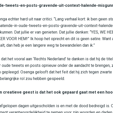
de-tweets-en-posts-gravende-uit-context-halende-misgun
ga echter hard uit naar critici. “Lang verhaal kort: ik ben geen s
re-hatende-in-oude-tweets-en-posts-gravende-uit-context-halen
 kunnen. Dat jullie er van genieten. Dat jullie denken: “YES, WE
VOOR HEM!” Ik hoop het oprecht en dit is geen satire. Want als
alt, dan heb je een langere weg te bewandelen dan ik.”
dat het vooral aan ‘Rechts Nederland’ te danken is dat hij de titel
 oude tweets en posts opnieuw onder de aandacht te brengen,
 gepleegd. Osenga gelooft dat het feit dat hij zich tegen zwarte
belangrijke rol zou hebben gespeeld.
n creatieve geest is dat het ook gepaard gaat met een hoop
 de afgelopen dagen uitgescholden is en met de dood bedreigd is.
egt verantwoordelijkheid te nemen voor zijn woorden en daden. 