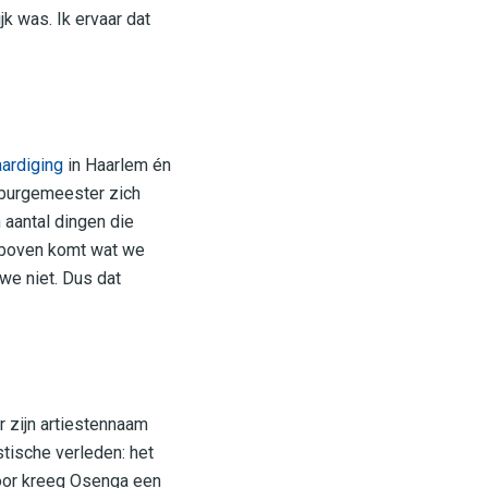
k was. Ik ervaar dat
ardiging
in Haarlem én
e burgemeester zich
 aantal dingen die
r boven komt wat we
 we niet. Dus dat
 zijn artiestennaam
stische verleden: het
voor kreeg Osenga een