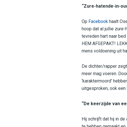
“Zure-hatende-in-ou
Op
Facebook
haalt Osen
hoop dat al jullie zu
tevreden hart naar bed
HEM AFGEPAKT! LEKKER 
mens voldoening uit ha
De dichter/rapper zegt 
meer mag voeren. Door
‘karaktermoord’ hebben
uitgesproken, ook een 
“De keerzijde van ee
Hij schrijft dat hij in
te hebben gemaakt en z