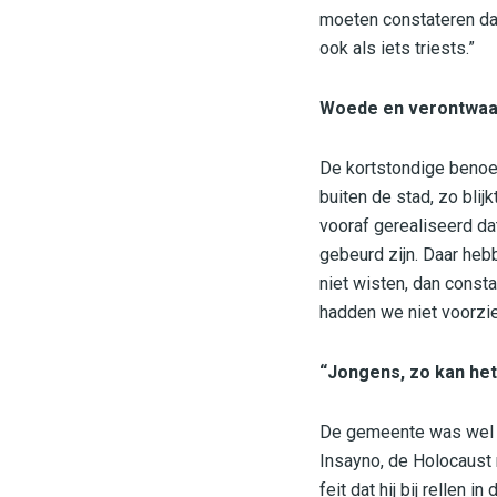
moeten constateren dat
ook als iets triests.”
Woede en verontwaa
De kortstondige benoe
buiten de stad, zo bli
vooraf gerealiseerd da
gebeurd zijn. Daar he
niet wisten, dan consta
hadden we niet voorzie
“Jongens, zo kan het
De gemeente was wel op
Insayno, de Holocaust m
feit dat hij bij relle