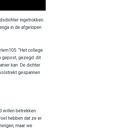
sdichter ingetrokken.
enga in de afgelopen
arlem105. “Het college
 gepost, gezegd: dit
nier kan. De dichter
 volstrekt gespannen
 willen betrekken.
oel hebben dat ze er
brengen, maar we