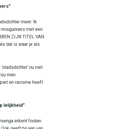
ners”
tadsdichter meer. Ik
de-misgunners met een
 HEBBEN ZIJN TITEL VAN
 dat is waar je als
 ‘stadsdichter’ nu niet
 zou men
 piet en racisme heeft
 lelijkheid”
 Osenga erkent fouten
Ook geeft hij aan van