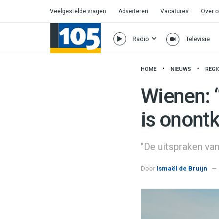
Veelgestelde vragen
Adverteren
Vacatures
Over 
Radio
Televisie
HOME
NIEUWS
REGI
Wienen: 
is onont
"De uitspraken va
Door
Ismaël de Bruijn