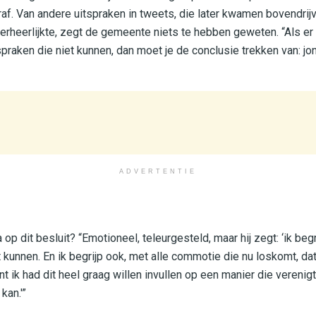
raf. Van andere uitspraken in tweets, die later kwamen bovendri
rheerlijkte, zegt de gemeente niets te hebben geweten. “Als er
raken die niet kunnen, dan moet je de conclusie trekken van: jon
ADVERTENTIE
 dit besluit? “Emotioneel, teleurgesteld, maar hij zegt: ‘ik begri
kunnen. En ik begrijp ook, met alle commotie die nu loskomt, dat 
ant ik had dit heel graag willen invullen op een manier die verenig
kan.'”