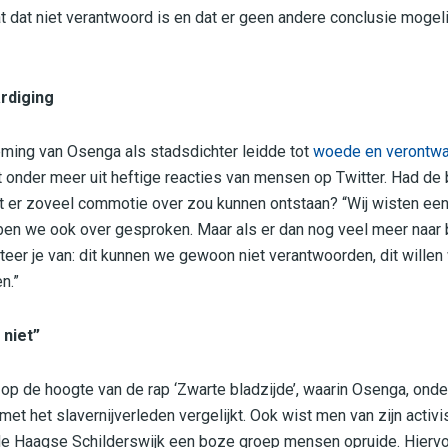
 dat niet verantwoord is en dat er geen andere conclusie mogelij
rdiging
ming van Osenga als stadsdichter leidde tot
woede en verontwa
jkt onder meer uit heftige reacties van mensen op Twitter. Had d
t er zoveel commotie over zou kunnen ontstaan? “Wij wisten een
bben we ook over gesproken. Maar als er dan nog veel meer naa
teer je van: dit kunnen we gewoon niet verantwoorden, dit willen
n.”
 niet”
 de hoogte van de rap ‘Zwarte bladzijde’, waarin Osenga, onder
et het slavernijverleden vergelijkt. Ook wist men van zijn activi
n in de Haagse Schilderswijk een boze groep mensen opruide. Hier