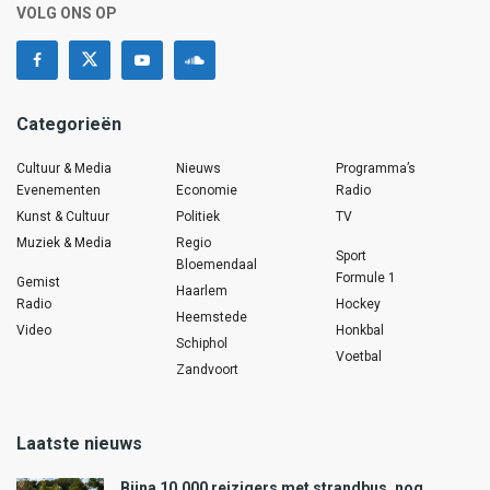
VOLG ONS OP
Categorieën
Cultuur & Media
Nieuws
Programma’s
Evenementen
Economie
Radio
Kunst & Cultuur
Politiek
TV
Muziek & Media
Regio
Sport
Bloemendaal
Formule 1
Gemist
Haarlem
Radio
Hockey
Heemstede
Video
Honkbal
Schiphol
Voetbal
Zandvoort
Laatste nieuws
Bijna 10.000 reizigers met strandbus, nog