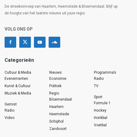
De streekomroep van Haarlem, Heemstede & Bloemendaal. Blijf op
de hoogte van het laatste nieuws uit jouw regio.
VOLG ONS OP
Categorieën
Cultuur & Media
Nieuws
Programma’s
Evenementen
Economie
Radio
Kunst & Cultuur
Politiek
TV
Muziek & Media
Regio
Sport
Bloemendaal
Formule 1
Gemist
Haarlem
Radio
Hockey
Heemstede
Video
Honkbal
Schiphol
Voetbal
Zandvoort