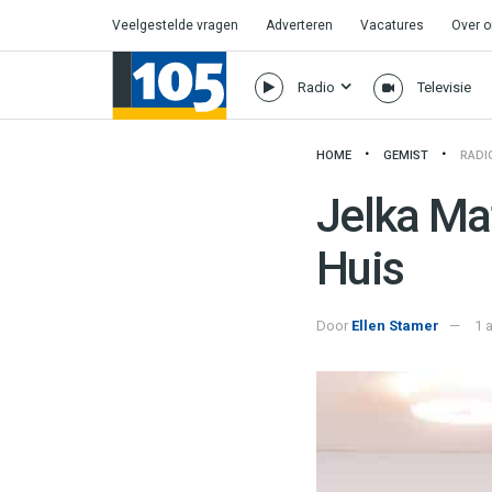
Veelgestelde vragen
Adverteren
Vacatures
Over 
Radio
Televisie
HOME
GEMIST
RADI
Jelka Ma
Huis
Door
Ellen Stamer
1 