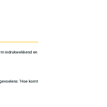
orm indrukwekkend en
 gevoelens: ‘Hoe komt