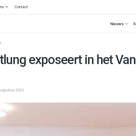
ons
Contact
Nieuws
S
O
tlung exposeert in het Va
augustus 2022