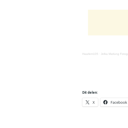
Haarlem105
·
Jelka Matlung Fotog
Dit delen:
X
Facebook