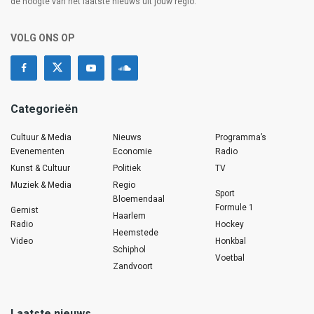
de hoogte van het laatste nieuws uit jouw regio.
VOLG ONS OP
Categorieën
Cultuur & Media
Nieuws
Programma’s
Evenementen
Economie
Radio
Kunst & Cultuur
Politiek
TV
Muziek & Media
Regio
Sport
Bloemendaal
Formule 1
Gemist
Haarlem
Radio
Hockey
Heemstede
Video
Honkbal
Schiphol
Voetbal
Zandvoort
Laatste nieuws