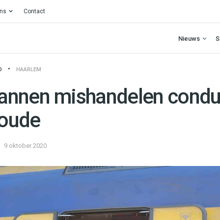
ons
Contact
Nieuws
S
O
HAARLEM
nnen mishandelen conduc
oude
9 oktober 2020