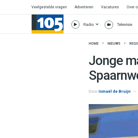
Veelgestelde vragen
Adverteren
Vacatures
Over 
Radio
Televisie
HOME
NIEUWS
REGI
Jonge ma
Spaarnw
Door
Ismaël de Bruijn