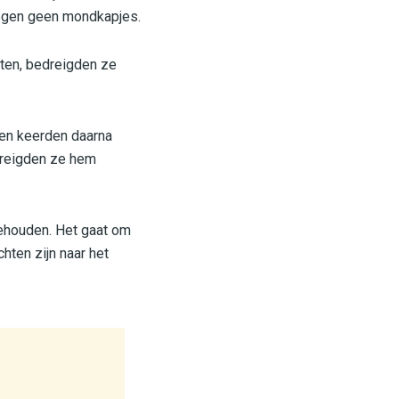
roegen geen mondkapjes.
aten, bedreigden ze
hen keerden daarna
dreigden ze hem
gehouden. Het gaat om
hten zijn naar het