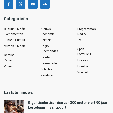
Categorieën
Cultuur & Media
Nieuws
Programma’s
Evenementen
Economie
Radio
Kunst & Cultuur
Politiek
TV
Muziek & Media
Regio
Sport
Bloemendaal
Formule 1
Gemist
Haarlem
Radio
Hockey
Heemstede
Video
Honkbal
Schiphol
Voetbal
Zandvoort
Laatste nieuws
Gigantische tiramisu van 300 meter viert 90 jaar
kortebaan in Santpoort