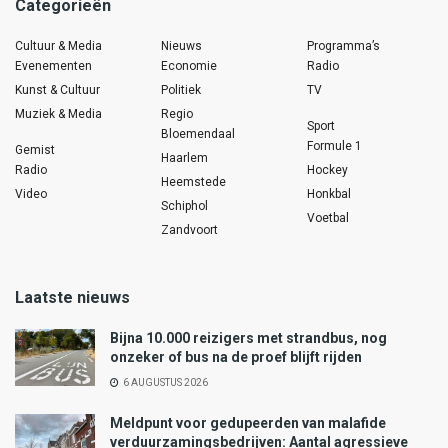
Categorieën
Cultuur & Media
Nieuws
Programma’s
Evenementen
Economie
Radio
Kunst & Cultuur
Politiek
TV
Muziek & Media
Regio
Sport
Bloemendaal
Formule 1
Gemist
Haarlem
Radio
Hockey
Heemstede
Video
Honkbal
Schiphol
Voetbal
Zandvoort
Laatste nieuws
Bijna 10.000 reizigers met strandbus, nog
onzeker of bus na de proef blijft rijden
6 AUGUSTUS 2026
Meldpunt voor gedupeerden van malafide
verduurzamingsbedrijven: Aantal agressieve