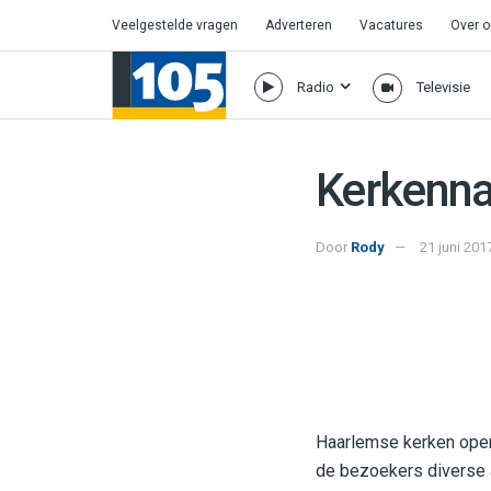
Veelgestelde vragen
Adverteren
Vacatures
Over 
Radio
Televisie
Kerkenna
Door
Rody
21 juni 201
Haarlemse kerken open
de bezoekers diverse a