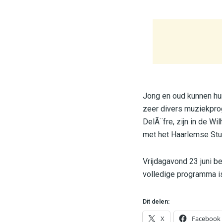
Jong en oud kunnen hun
zeer divers muziekprog
DelÃ¨fre, zijn in de W
met het Haarlemse St
Vrijdagavond 23 juni be
volledige programma 
Dit delen:
X
Facebook