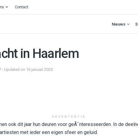
ons
Contact
Nieuws
S
cht in Haarlem
7 - Updated on 16 januari 2020
ADVERTENTIE
en ook dit jaar hun deuren voor geÃ¯nteresseerden. In de deel
rtiesten met ieder een eigen sfeer en geluid.