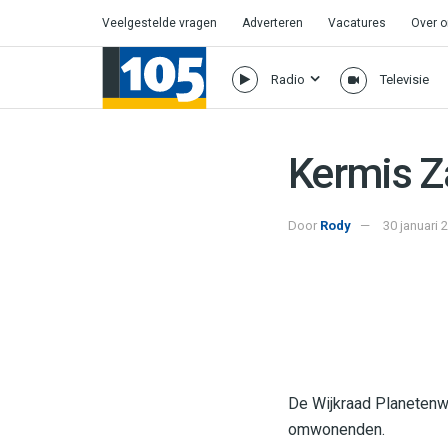
Veelgestelde vragen
Adverteren
Vacatures
Over 
Radio
Televisie
Kermis Z
Door
Rody
30 januari 
De Wijkraad Planetenwi
omwonenden.