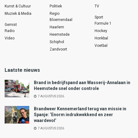
Kunst & Cultuur
Politiek
TV
Muziek & Media
Regio
Sport
Bloemendaal
Formule 1
Gemist
Haarlem
Radio
Hockey
Heemstede
Video
Honkbal
Schiphol
Voetbal
Zandvoort
Laatste nieuws
Brand in bedrijfspand aan Wasserij-Annalaan in
Heemstede snel onder controle
7 AUGUSTUS 2026
Brandweer Kennemerland terug van missie in
Spanje: ‘Enorm indrukwekkend en zeer
waardevol’
7 AUGUSTUS 2026