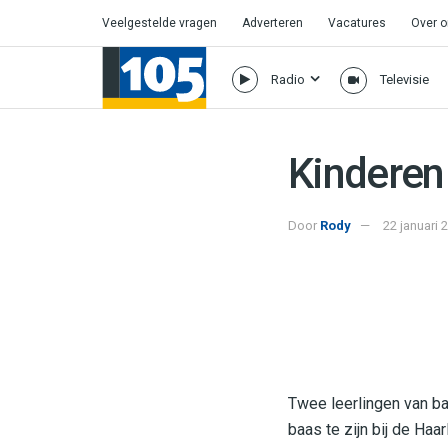
Veelgestelde vragen
Adverteren
Vacatures
Over 
Radio
Televisie
Kinderen
Door
Rody
22 januari 
Twee leerlingen van b
baas te zijn bij de H