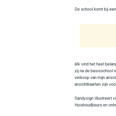
De school komt bij een
âIk vind het heel bela
zij na de basisschool 
verkoop van mijn ansich
ansichtkaarten zijn voor
Sandysign illustreert 
Huishoudbeurs en ontw