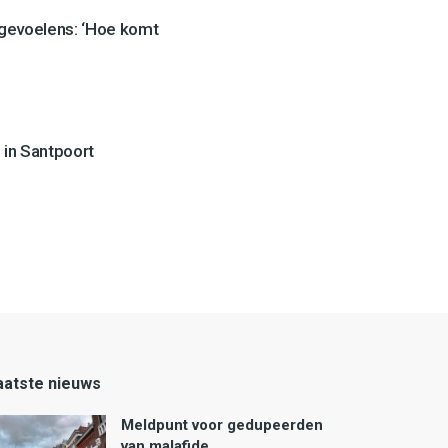
 gevoelens: ‘Hoe komt
 in Santpoort
aatste nieuws
Meldpunt voor gedupeerden
van malafide