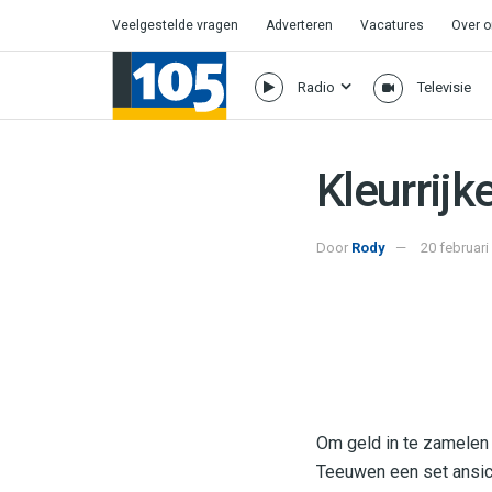
Veelgestelde vragen
Adverteren
Vacatures
Over 
Radio
Televisie
Kleurrijk
Door
Rody
20 februari
Om geld in te zamelen 
Teeuwen een set ansic