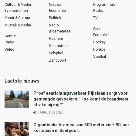
Cultuur & Media
Nieuws
Programma’s
Evenementen
Economie
Radio
Kunst & Cultuur
Politiek
TV
Muziek & Media
Regio
Sport
Bloemendaal
Formule 1
Gemist
Haarlem
Radio
Hockey
Heemstede
Video
Honkbal
Schiphol
Voetbal
Zandvoort
Laatste nieuws
Proef eenrichtingsverkeer Pijlslaan zorgt voor
gemengde gevoelens: ‘Hoe komt de brandweer
straks bij mij?’
6 AUGUSTUS 2026
Gigantische tiramisu van 300 meter viert 90 jaar
kortebaan in Santpoort