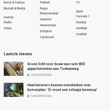
Kunst & Cultuur
Politiek
TV
Muziek & Media
Regio
Sport
Bloemendaal
Formule 1
Gemist
Haarlem
Radio
Hockey
Heemstede
Video
Honkbal
Schiphol
Voetbal
Zandvoort
Laatste nieuws
Groen licht voor bouw van ruim 800
appartementen aan Toekanweg
7 AUGUSTUS 2026
Haarlemmers kunnen meedenken over
bomenplan: ‘Er moet een schepje bovenop’
7 AUGUSTUS 2026