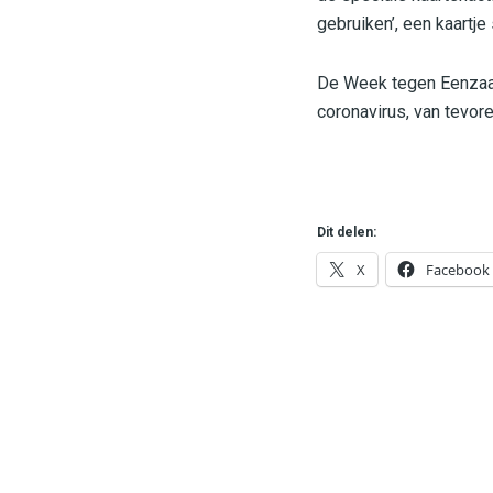
gebruiken’, een kaartje 
De Week tegen Eenzaamh
coronavirus, van tevor
Dit delen:
X
Facebook