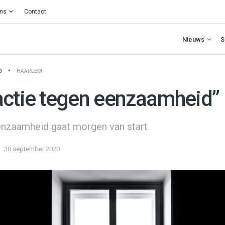
ons
Contact
Nieuws
S
O
HAARLEM
actie tegen eenzaamheid”
nzaamheid gaat morgen van start
30 september 2020