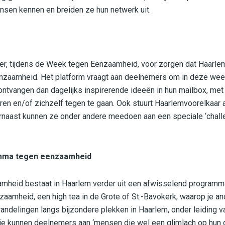
ensen kennen en breiden ze hun netwerk uit.
 er, tijdens de Week tegen Eenzaamheid, voor zorgen dat Haarl
zaamheid. Het platform vraagt aan deelnemers om in deze week
ontvangen dan dagelijks inspirerende ideeën in hun mailbox, me
en en/of zichzelf tegen te gaan. Ook stuurt Haarlemvoorelkaar
arnaast kunnen ze onder andere meedoen aan een speciale ‘cha
mma tegen eenzaamheid
heid bestaat in Haarlem verder uit een afwisselend programma
zaamheid, een high tea in de Grote of St.-Bavokerk, waarop je 
wandelingen langs bijzondere plekken in Haarlem, onder leiding v
tie kunnen deelnemers aan ‘mensen die wel een glimlach op hun 