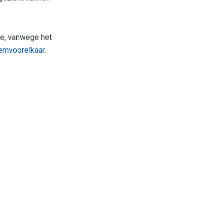
je, vanwege het
emvoorelkaar
.