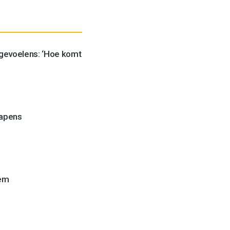
 gevoelens: ‘Hoe komt
wapens
lem