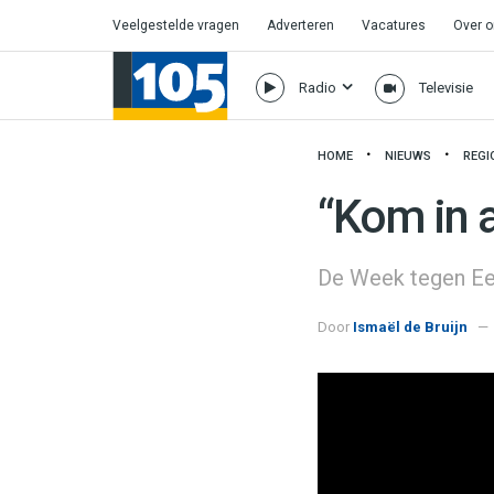
Veelgestelde vragen
Adverteren
Vacatures
Over 
Radio
Televisie
HOME
NIEUWS
REGI
“Kom in 
De Week tegen Ee
Door
Ismaël de Bruijn