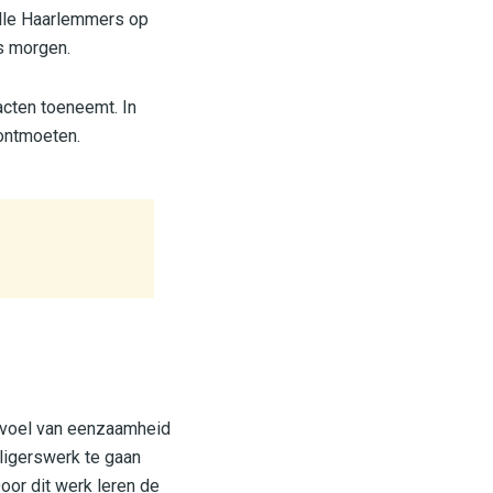
alle Haarlemmers op
s morgen.
acten toeneemt. In
ontmoeten.
gevoel van eenzaamheid
ligerswerk te gaan
Door dit werk leren de