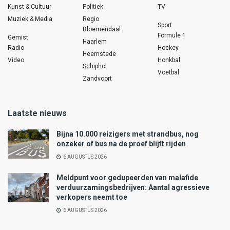
Kunst & Cultuur
Politiek
TV
Muziek & Media
Regio
Sport
Bloemendaal
Formule 1
Gemist
Haarlem
Radio
Hockey
Heemstede
Video
Honkbal
Schiphol
Voetbal
Zandvoort
Laatste nieuws
Bijna 10.000 reizigers met strandbus, nog
onzeker of bus na de proef blijft rijden
6 AUGUSTUS 2026
Meldpunt voor gedupeerden van malafide
verduurzamingsbedrijven: Aantal agressieve
verkopers neemt toe
6 AUGUSTUS 2026