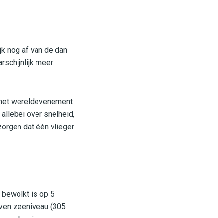
jk nog af van de dan
rschijnlijk meer
an het wereldevenement
allebei over snelheid,
orgen dat één vlieger
e bewolkt is op 5
oven zeeniveau (305