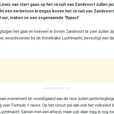
Lewis van start gaan op het circuit van Zandvoort zullen ja
ht een eerbetoon brengen boven het circuit van Zandvoort
0 uur, maken ze een zogenaamde ‘flypast’.
tuigen het gaat en hoeveel er boven Zandvoort te zien zullen zijn
r, woordvoerder bij de Koninklijke Luchtmacht, bevestigt wel dat
ADVERTENTIE
onaal evenement en voorafgaand aan de race zullen jachtvliegtui
j veel Formule 1-races. Op het circuit zal dan ook het volkslied 
 Luchtmacht. Samen met een artiest, maar ook daar mag ik nog ni