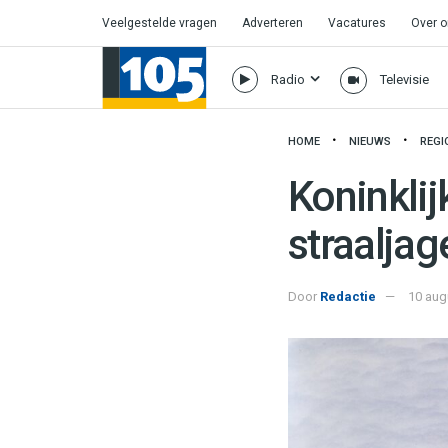
Veelgestelde vragen
Adverteren
Vacatures
Over 
Radio
Televisie
HOME
NIEUWS
REGI
Koninklij
straaljag
Door
Redactie
10 aug