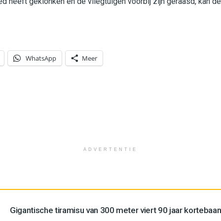
ied heeft geklonken en de vliegtuigen voorbij zijn geraasd, kan d
WhatsApp
Meer
ADVERTENTIE
Gigantische tiramisu van 300 meter viert 90 jaar kortebaan