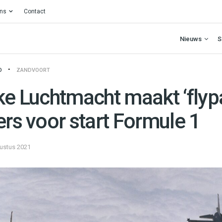
ons
Contact
Nieuws
S
O
ZANDVOORT
ke Luchtmacht maakt ‘flyp
ers voor start Formule 1
ustus 2021