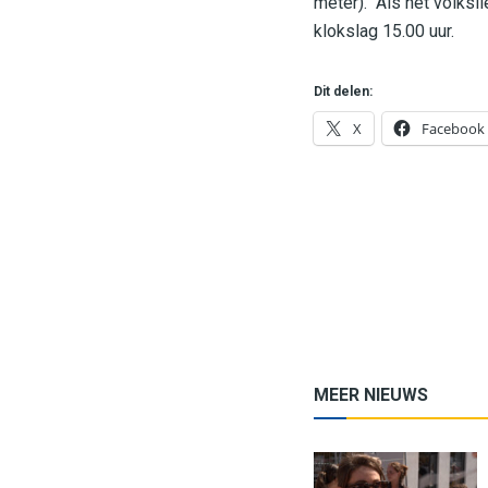
meter). Als het volksl
klokslag 15.00 uur.
Dit delen:
X
Facebook
MEER NIEUWS