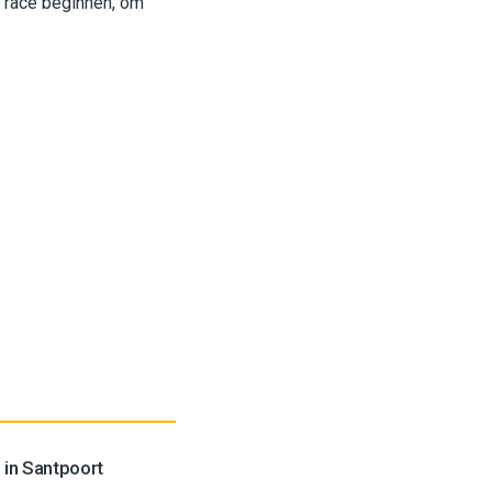
e race beginnen, om
 in Santpoort