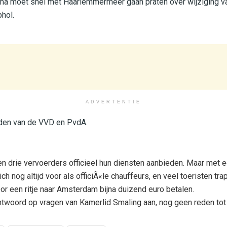
sma moet snel met Haarlemmermeer gaan praten over wijziging v
phol.
ADVERTENTIE
den van de VVD en PvdA.
 drie vervoerders officieel hun diensten aanbieden. Maar met e
h nog altijd voor als officiÃ«le chauffeurs, en veel toeristen tr
or een ritje naar Amsterdam bijna duizend euro betalen.
antwoord op vragen van Kamerlid Smaling aan, nog geen reden tot i