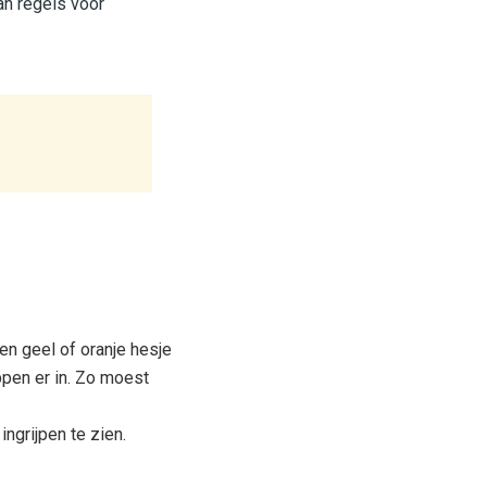
an regels voor
en geel of oranje hesje
appen er in. Zo moest
ngrijpen te zien.