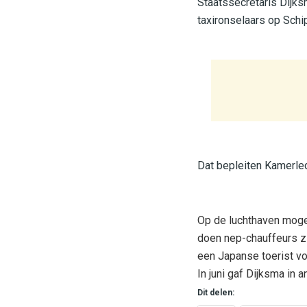
Staatssecretaris Dijk
taxironselaars op Schi
Dat bepleiten Kamerle
Op de luchthaven mogen
doen nep-chauffeurs zic
een Japanse toerist vo
In juni gaf Dijksma in 
Dit delen: