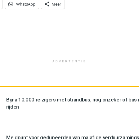
WhatsApp
Meer
ADVERTENTIE
Bijna 10.000 reizigers met strandbus, nog onzeker of bus n
rijden
Meldpunt voor gedupeerden van malafide verduurzamingsb