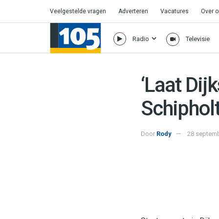
Veelgestelde vragen
Adverteren
Vacatures
Over 
Radio
Televisie
‘Laat Dij
Schipholt
Door
Rody
28 septemb