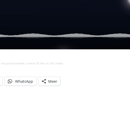
n Vocaal Ensemble Lemnis 26 Nov In De Liefde
WhatsApp
Meer