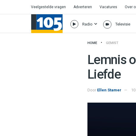
Veelgestelde vragen
Adverteren
Vacatures
Over 
Radio
Televisie
HOME
GEMIST
Lemnis o
Liefde
Door
Ellen Stamer
10