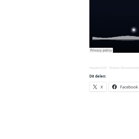
Haarlem105
·
Bobbie Blommesteij
Dit delen:
X
Facebook