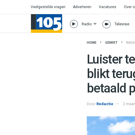
Veelgestelde vragen
Adverteren
Vacatures
Over 
Radio
Televisie
HOME
GEMIST
RADI
Luister t
blikt ter
betaald 
Door
Redactie
2 maar