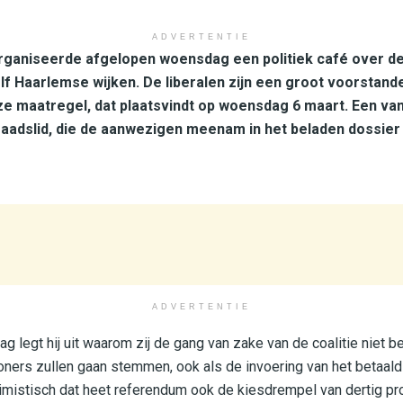
ADVERTENTIE
ganiseerde afgelopen woensdag een politiek café over de
elf Haarlemse wijken. De liberalen zijn een groot voorstand
e maatregel, dat plaatsvindt op woensdag 6 maart. Een va
aadslid, die de aanwezigen meenam in het beladen dossier 
ADVERTENTIE
 legt hij uit waarom zij de gang van zake van de coalitie niet b
ners zullen gaan stemmen, ook als de invoering van het betaald 
ptimistisch dat heet referendum ook de kiesdrempel van dertig pro