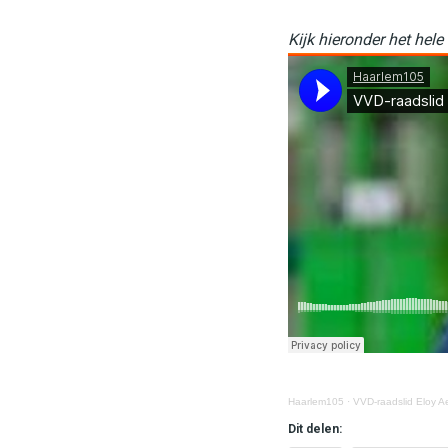
Kijk hieronder het hele
Haarlem105
·
VVD-raadslid Eloy Ae
Dit delen: