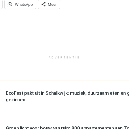
WhatsApp
Meer
ADVERTENTIE
EcoFest pakt uit in Schalkwijk: muziek, duurzaam eten en g
gezinnen
Groen licht voor bouw van ruim 800 appartementen aan 