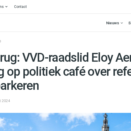
ons
Contact
Nieuws
S
O
erug: VVD-raadslid Eloy A
ug op politiek café over r
parkeren
t 2024