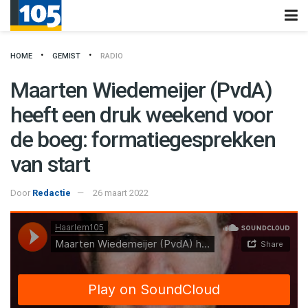
HOME
GEMIST
RADIO
Maarten Wiedemeijer (PvdA)
heeft een druk weekend voor
de boeg: formatiegesprekken
van start
Door
Redactie
26 maart 2022
Haarlem105
·
Maarten Wiedemeijer (PvdA) heeft een druk weekend voor de boeg