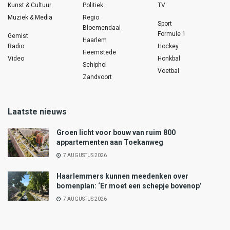
Kunst & Cultuur
Politiek
TV
Muziek & Media
Regio
Sport
Bloemendaal
Formule 1
Gemist
Haarlem
Radio
Hockey
Heemstede
Video
Honkbal
Schiphol
Voetbal
Zandvoort
Laatste nieuws
Groen licht voor bouw van ruim 800
appartementen aan Toekanweg
7 AUGUSTUS 2026
Haarlemmers kunnen meedenken over
bomenplan: ‘Er moet een schepje bovenop’
7 AUGUSTUS 2026