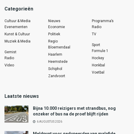
Categorieën
Cultuur & Media
Nieuws
Programma’s
Evenementen
Economie
Radio
Kunst & Cultuur
Politiek
TV
Muziek & Media
Regio
Sport
Bloemendaal
Formule 1
Gemist
Haarlem
Radio
Hockey
Heemstede
Video
Honkbal
Schiphol
Voetbal
Zandvoort
Laatste nieuws
Bijna 10.000 reizigers met strandbus, nog
onzeker of bus na de proef blijft rijden
6 AUGUSTUS 2026
Meldpunt voor gedupeerden van malafide