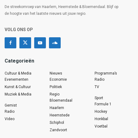
De streekomroep van Haarlem, Heemstede & Bloemendaal. Blijf op
de hoogte van het laatste nieuws uit jouw regio.
VOLG ONS OP
Categorieën
Cultuur & Media
Nieuws
Programma’s
Evenementen
Economie
Radio
Kunst & Cultuur
Politiek
TV
Muziek & Media
Regio
Sport
Bloemendaal
Formule 1
Gemist
Haarlem
Radio
Hockey
Heemstede
Video
Honkbal
Schiphol
Voetbal
Zandvoort