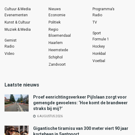
Cultuur & Media
Nieuws
Programma’s
Evenementen
Economie
Radio
Kunst & Cultuur
Politiek
TV
Muziek & Media
Regio
Sport
Bloemendaal
Formule 1
Gemist
Haarlem
Radio
Hockey
Heemstede
Video
Honkbal
Schiphol
Voetbal
Zandvoort
Laatste nieuws
Proef eenrichtingsverkeer Pijlslaan zorgt voor
gemengde gevoelens: ‘Hoe komt de brandweer
straks bij mij?’
6 AUGUSTUS 2026
Gigantische tiramisu van 300 meter viert 90 jaar
kortebaan in Santpoort