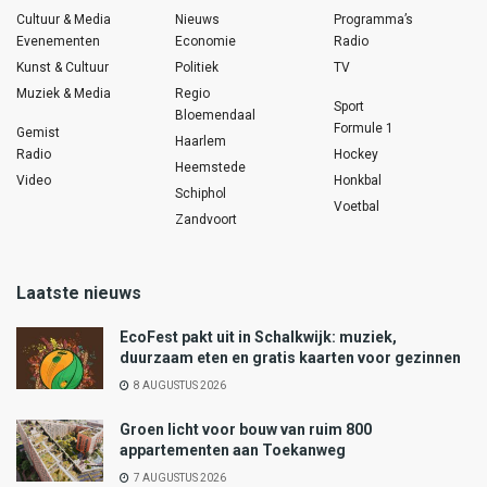
Cultuur & Media
Nieuws
Programma’s
Evenementen
Economie
Radio
Kunst & Cultuur
Politiek
TV
Muziek & Media
Regio
Sport
Bloemendaal
Formule 1
Gemist
Haarlem
Radio
Hockey
Heemstede
Video
Honkbal
Schiphol
Voetbal
Zandvoort
Laatste nieuws
EcoFest pakt uit in Schalkwijk: muziek,
duurzaam eten en gratis kaarten voor gezinnen
8 AUGUSTUS 2026
Groen licht voor bouw van ruim 800
appartementen aan Toekanweg
7 AUGUSTUS 2026