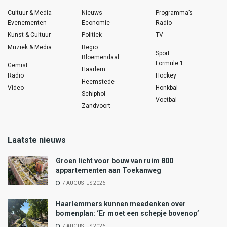
Cultuur & Media
Nieuws
Programma’s
Evenementen
Economie
Radio
Kunst & Cultuur
Politiek
TV
Muziek & Media
Regio
Sport
Bloemendaal
Formule 1
Gemist
Haarlem
Radio
Hockey
Heemstede
Video
Honkbal
Schiphol
Voetbal
Zandvoort
Laatste nieuws
Groen licht voor bouw van ruim 800
appartementen aan Toekanweg
7 AUGUSTUS 2026
Haarlemmers kunnen meedenken over
bomenplan: ‘Er moet een schepje bovenop’
7 AUGUSTUS 2026