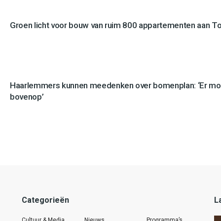
Groen licht voor bouw van ruim 800 appartementen aan 
Haarlemmers kunnen meedenken over bomenplan: ‘Er mo
bovenop’
Categorieën
L
Cultuur & Media
Nieuws
Programma’s