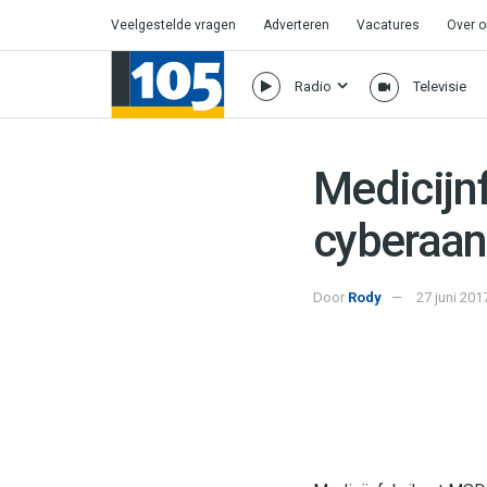
Veelgestelde vragen
Adverteren
Vacatures
Over 
Radio
Televisie
Medicijn
cyberaan
Door
Rody
27 juni 201