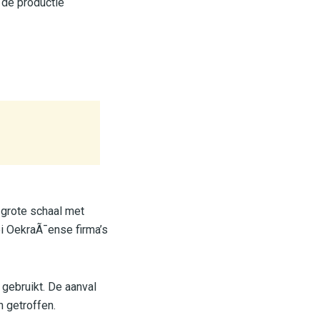
 de productie
 grote schaal met
i OekraÃ¯ense firma’s
gebruikt. De aanval
n getroffen.