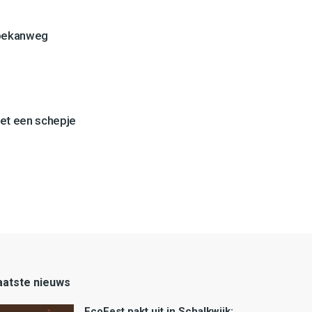
Toekanweg
et een schepje
aatste nieuws
EcoFest pakt uit in Schalkwijk: