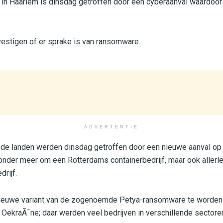
in Haarlem is dinsdag getroffen door een cyberaanval waardoor
evestigen of er sprake is van ransomware.
ADVERTENTIE
ende landen werden dinsdag getroffen door een nieuwe aanval op
nder meer om een Rotterdams containerbedrijf, maar ook allerle
rijf.
n nieuwe variant van de zogenoemde Petya-ransomware te worden 
in OekraÃ¯ne; daar werden veel bedrijven in verschillende sectore